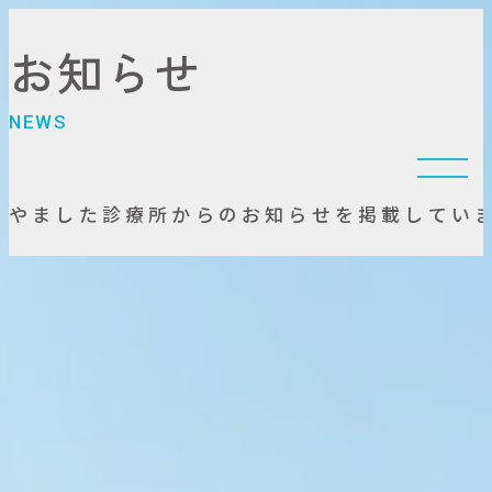
お
知
ら
せ
N
E
W
S
や
ま
し
た
診
療
所
か
ら
の
お
知
ら
せ
を
掲
載
し
て
い