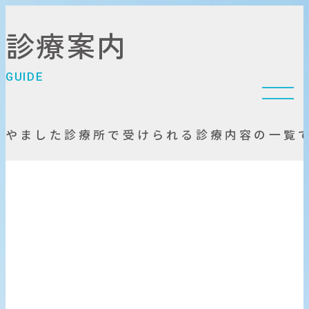
診
療
案
内
ご予約・お問い合わせ
G
U
I
D
E
や
ま
し
た
診
療
所
で
受
け
ら
れ
る
診
療
内
容
の
一
覧