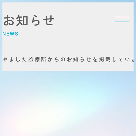
お
知
ら
せ
N
E
W
S
や
ま
し
た
診
療
所
か
ら
の
お
知
ら
せ
を
掲
載
し
て
い
ご予約・お問い合わせ